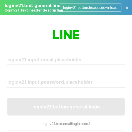
loginv21.text.general.line
loginv21.button.header.download
loginv21.text.header.description
L
o
g
i
n
loginv21.button.general.login
loginv21.text.emaillogin.note.1