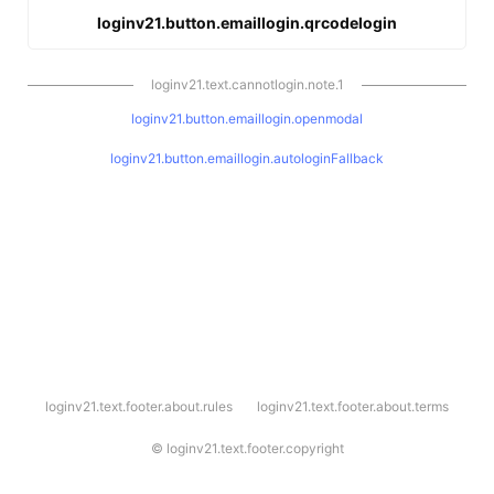
loginv21.button.emaillogin.qrcodelogin
loginv21.text.cannotlogin.note.1
loginv21.button.emaillogin.openmodal
loginv21.button.emaillogin.autologinFallback
l
loginv21.text.footer.about.rules
loginv21.text.footer.about.terms
o
g
i
©
loginv21.text.footer.copyright
n
v
2
1